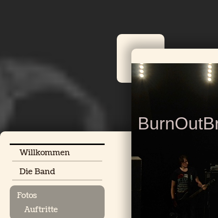
BurnOutBr
Willkommen
Die Band
Fotos
Auftritte