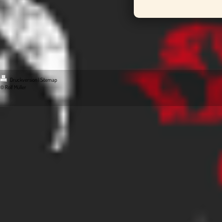
Druckversion
|
Sitemap
© Rolf Müller